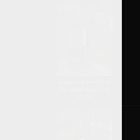
Aperitief Kerstbal
Bonanto Aperitief
€ 6,00