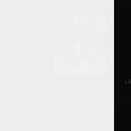
Gin Kerstbal Tanqueray
Li
gin
€ 6,00