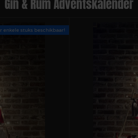
Gin & Rum Adventskalender
 enkele stuks beschikbaar!