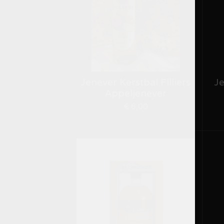
Jenever Kerstbal Filliers
Je
Appeljenever
€ 6,00