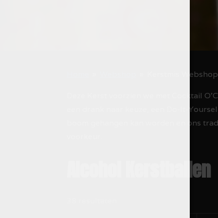
Home
»
Webshop
»
Kerstmis Webshop 
Deze Kerst voorzien we met Cocktail O'C
een drank naar keuze, een Do-It-Yourse
boom gehangen kan worden en ons traditi
voorkeur.
Alcohol Kerstballen
38 resultaten