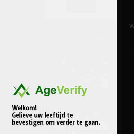
Whisky Kerstbal
W
Glenrothes Select
Reserves Whisky
€ 8,00
Welkom!
Gelieve uw leeftijd te
bevestigen om verder te gaan.