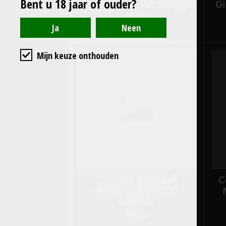
Bent u 18 jaar of ouder?
Gin Kerstbal Bombay gin
Gi
€ 6,00
Mijn keuze onthouden
Cognac Kerstbal
C
Courvoisier VSOP
cognac
€ 7,50