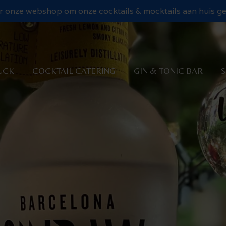
 onze webshop om onze cocktails & mocktails aan huis gel
UCK
COCKTAIL CATERING
GIN & TONIC BAR
S