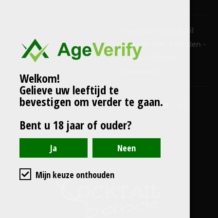
Hawthorne cocktail
strainer met 4 tanden -
3 verschillende
voordelen
Welkom!
Gelieve uw leeftijd te
bevestigen om verder te gaan.
D
D
S
D
e
e
h
e
Bent u 18 jaar of ouder?
l
e
a
l
e
l
r
e
n
e
n
Mijn keuze onthouden