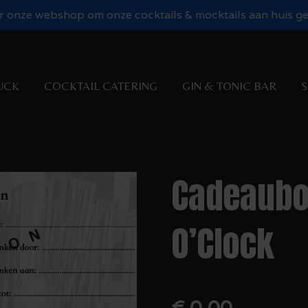
 onze webshop om onze cocktails & mocktails aan huis gel
UCK
COCKTAIL CATERING
GIN & TONIC BAR
S
Cadeaubo
O’Clock
€ 0,00