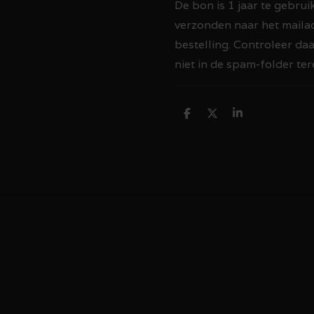
De bon is 1 jaar te gebru
verzonden naar het maila
bestelling. Controleer da
niet in de spam-folder te
D
D
S
e
e
h
l
e
a
e
l
r
n
e