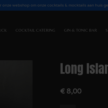
 onze webshop om onze cocktails & mocktails aan huis gel
UCK
COCKTAIL CATERING
GIN & TONIC BAR
S
Long Isla
€ 8,00