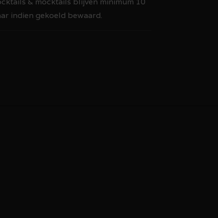
ktails & mocktails blijven minimum 10
ar indien gekoeld bewaard.