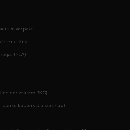
 vacuum verpakt
edere cocktail
ietjes (PLA)
tellen per zak van 2KG)
el aan te kopen via onze shop)