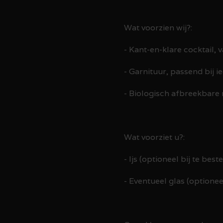
Wat voorzien wij?:
- Kant-en-klare cocktail,
- Garnituur, passend bij i
- Biologisch afbreekbare r
Wat voorziet u?:
- Ijs (optioneel bij te bes
- Eventueel glas (optione