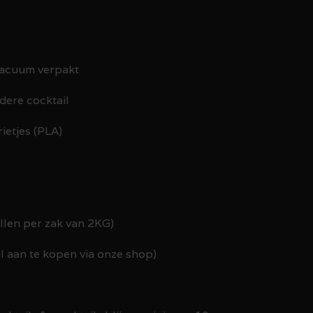
 vacuum verpakt
edere cocktail
ietjes (PLA)
tellen per zak van 2KG)
el aan te kopen via onze shop)