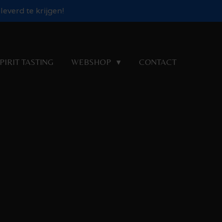
everd te krijgen!
PIRIT TASTING
WEBSHOP
CONTACT