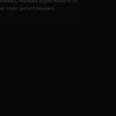
ktails & mocktails blijven minimum 10
ar indien gekoeld bewaard.