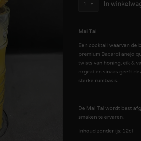
In winkelwa
Mai Tai
Een cocktail waarvan de b
premium Bacardi anejo qu
twists van honing, eik & v
orgeat en sinaas geeft dez
sterke rumbasis.
De Mai Tai wordt best afg
smaken te ervaren.
Inhoud zonder ijs: 12cl