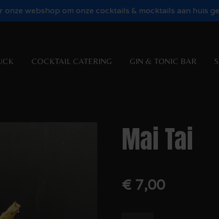
 onze webshop om onze cocktails & mocktails aan huis gel
UCK
COCKTAIL CATERING
GIN & TONIC BAR
S
Mai Tai
€ 7,00