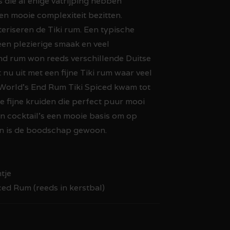
die al enige vatrijping hebben
n mooie complexiteit bezitten.
teriseren de Tiki rum. Een typische
een plezierige smaak en veel
nd rum won reeds verschillende Duitse
nu uit met een fijne Tiki rum waar veel
World's End Rum Tiki Spiced kwam tot
e fijne kruiden die perfect puur mooi
en cocktail's een mooie basis om op
en is de boodschap gewoon.
tje
ced Rum (reeds in kerstbal)