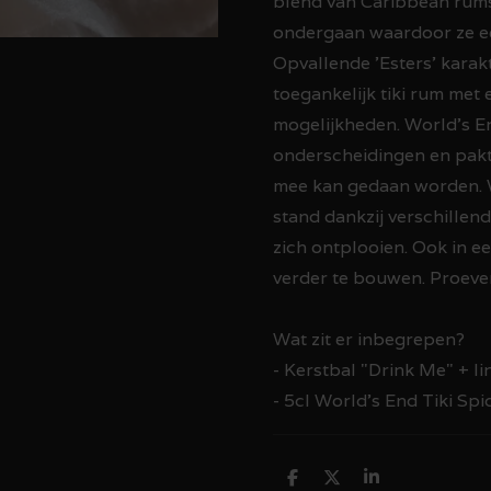
blend van Caribbean rums 
ondergaan waardoor ze ee
Opvallende 'Esters' karak
toegankelijk tiki rum met 
mogelijkheden. World's E
onderscheidingen en pakt 
mee kan gedaan worden. 
stand dankzij verschillend
zich ontplooien. Ook in e
verder te bouwen. Proev
Wat zit er inbegrepen?
- Kerstbal "Drink Me" + lin
- 5cl World's End Tiki Spi
D
D
S