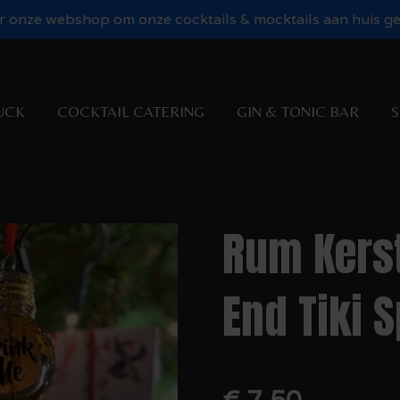
 onze webshop om onze cocktails & mocktails aan huis gel
UCK
COCKTAIL CATERING
GIN & TONIC BAR
S
Rum Kerst
End Tiki 
€ 7,50